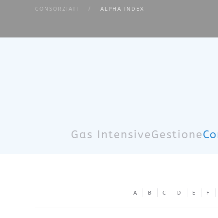
CONSORZIATI
ALPHA INDEX
Skip to main content
Gas Intensive
Gestione
Co
A
B
C
D
E
F