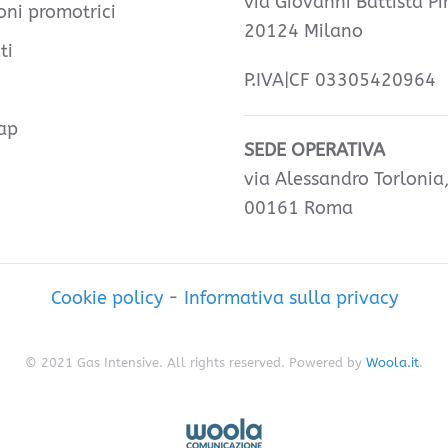
via Giovanni Battista Pir
oni promotrici
20124 Milano
ti
P.IVA|CF 03305420964
ap
SEDE OPERATIVA
via Alessandro Torlonia
00161 Roma
Cookie policy
-
Informativa sulla privacy
© 2021 Gas Intensive. All rights reserved. Powered by
Woola.it
.