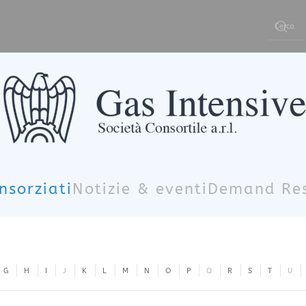
Type 2 or m
nsorziati
Notizie & eventi
Demand Re
G
H
I
J
K
L
M
N
O
P
Q
R
S
T
U