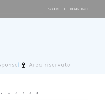
ACCEDI
|
REGISTRATI
ore characters for results.
sponse
|
Area riservata
V
W
X
Y
Z
#