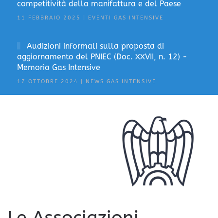
competitività della manifattura e del Paese
11 FEBBRAIO 2025 | EVENTI GAS INTENSIVE
Audizioni informali sulla proposta di
aggiornamento del PNIEC (Doc. XXVII, n. 12) -
Memoria Gas Intensive
17 OTTOBRE 2024 | NEWS GAS INTENSIVE
Le Associazioni