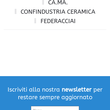
CA.MA.
CONFINDUSTRIA CERAMICA
Società
FEDERACCIAI
Mission
portavoce
degli
Rafforzare
Adesione
Consorziati
interessi
la
della
competitività
per
135
domanda
delle
dare
società
imprese
più
aderenti
forza
al
Consorzio
Iscriviti alla nostra
newsletter
per
restare sempre aggiornato