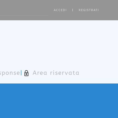
ACCEDI
|
REGISTRATI
ore characters for results.
sponse
|
Area riservata