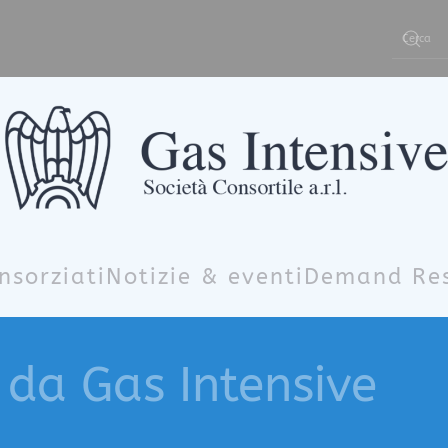
Type 2 or m
nsorziati
Notizie & eventi
Demand Re
 da Gas Intensive