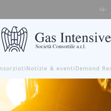
Type 2 or m
nsorziati
Notizie & eventi
Demand Re