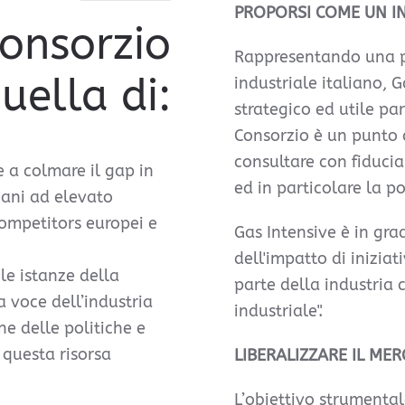
PROPORSI COME UN I
Consorzio
Rappresentando una p
uella di:
industriale italiano, 
strategico ed utile par
Consorzio è un punto d
consultare con fiducia
e a colmare il gap in
ed in particolare la p
liani ad elevato
ompetitors europei e
Gas Intensive è in grad
dell'impatto di iniziat
 le istanze della
parte della industria
a voce dell’industria
industriale".
e delle politiche e
 questa risorsa
LIBERALIZZARE IL ME
L’obiettivo strumental