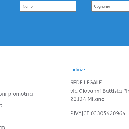
Indirizzi
SEDE LEGALE
via Giovanni Battista Pir
oni promotrici
20124 Milano
ti
P.IVA|CF 03305420964
ap