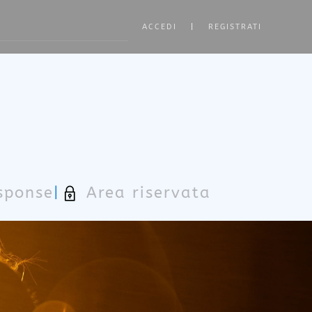
ACCEDI
|
REGISTRATI
ore characters for results.
sponse
|
Area riservata