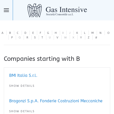
Skip to main content
A
B
C
D
E
F
G
H
I
J
K
L
M
N
O
P
Q
R
S
T
U
V
W
X
Y
Z
#
Companies starting with B
BMI Italia S.r.l.
SHOW DETAILS
Bragonzi S.p.A. Fonderie Costruzioni Meccaniche
SHOW DETAILS