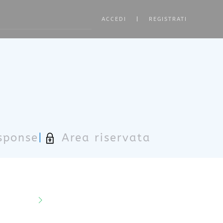
ACCEDI
|
REGISTRATI
ore characters for results.
sponse
|
Area riservata