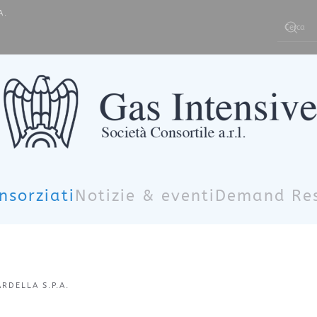
A.
Type 2 or m
nsorziati
Notizie & eventi
Demand Re
RDELLA S.P.A.