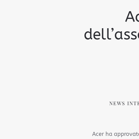
A
dell’as
NEWS INT
Acer ha approvato