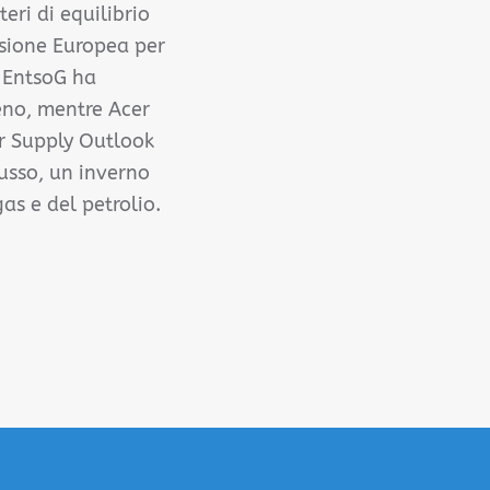
eri di equilibrio
ssione Europea per
, EntsoG ha
geno, mentre Acer
er Supply Outlook
russo, un inverno
as e del petrolio.