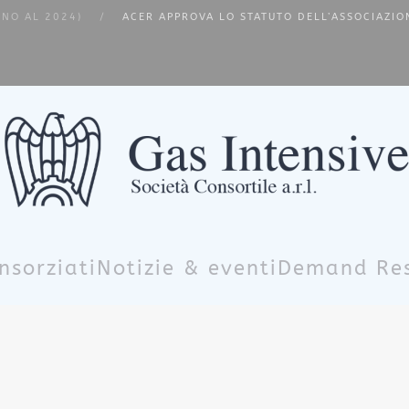
INO AL 2024)
ACER APPROVA LO STATUTO DELL’ASSOCIAZIO
nsorziati
Notizie & eventi
Demand Re