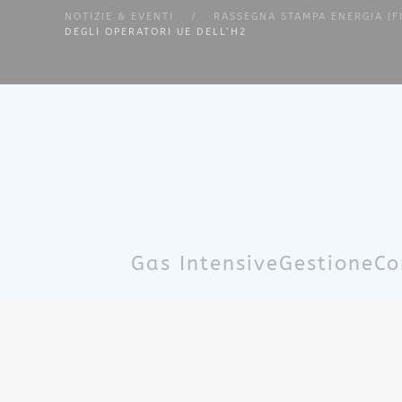
NOTIZIE & EVENTI
RASSEGNA STAMPA ENERGIA (F
DEGLI OPERATORI UE DELL’H2
Skip to main content
Gas Intensive
Gestione
Co