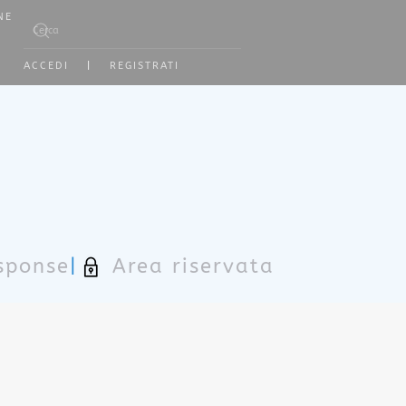
NE
Type 2 or more characters for results.
ACCEDI
|
REGISTRATI
sponse
|
Area riservata