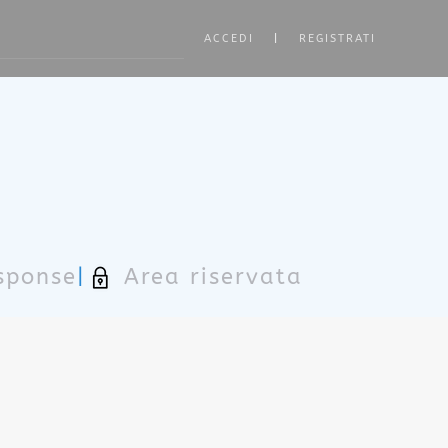
ACCEDI
|
REGISTRATI
ore characters for results.
sponse
|
Area riservata