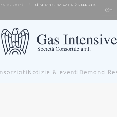
INO AL 2024)
SÌ AI TANK, MA GAS GIÙ DELL’11%
Type 2 or m
nsorziati
Notizie & eventi
Demand Re