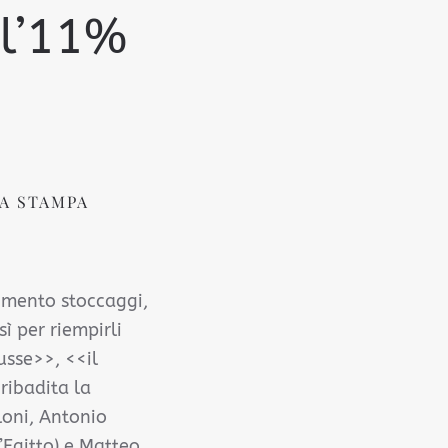
ll’11%
A STAMPA
pimento stoccaggi,
ì per riempirli
usse>>, <<il
ribadita la
loni, Antonio
’Egitto) e Matteo