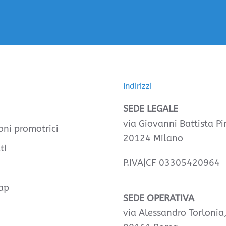
Indirizzi
SEDE LEGALE
via Giovanni Battista Pir
oni promotrici
20124 Milano
ti
P.IVA|CF 03305420964
ap
SEDE OPERATIVA
via Alessandro Torlonia