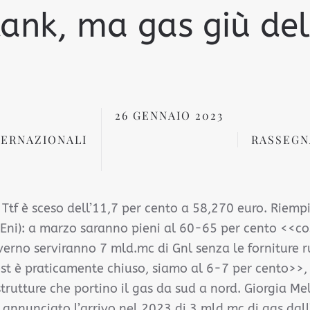
 tank, ma gas giù de
26 GENNAIO 2023
TERNAZIONALI
RASSEGN
al Ttf è sceso dell’11,7 per cento a 58,270 euro. Riem
(Eni): a marzo saranno pieni al 60-65 per cento <<cos
nverno serviranno 7 mld.mc di Gnl senza le forniture r
st è praticamente chiuso, siamo al 6-7 per cento>>, 
strutture che portino il gas da sud a nord. Giorgia Me
a annunciato l’arrivo nel 2023 di 3 mld.mc di gas dall