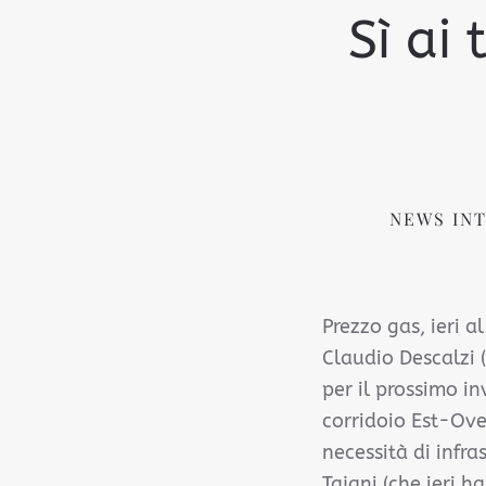
Sì ai
NEWS IN
Prezzo gas, ieri 
Claudio Descalzi 
per il prossimo i
corridoio Est-Ove
necessità di infra
Tajani (che ieri h