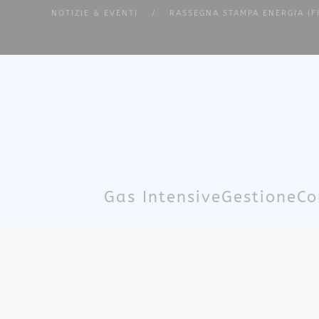
NOTIZIE & EVENTI
RASSEGNA STAMPA ENERGIA (F
Skip to main content
Gas Intensive
Gestione
Co